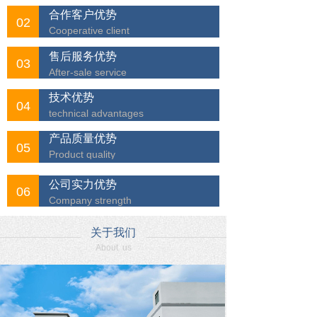
合作客户优势
02
Cooperative client
售后服务优势
03
After-sale service
技术优势
04
technical advantages
产品质量优势
05
Product quality
公司实力优势
06
Company strength
关于我们
About us