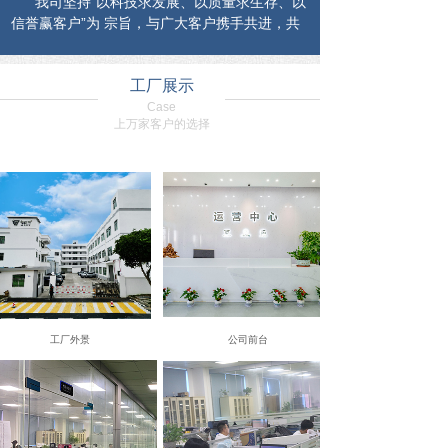
我司坚持“以科技求发展、以质量求生存、以
信誉赢客户”为 宗旨，与广大客户携手共进，共
创 辉煌！
工厂展示
Case
上万家客户的选择
工厂外景
公司前台